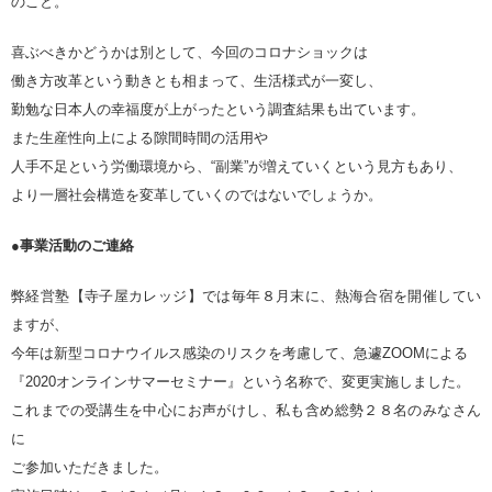
のこと。
喜ぶべきかどうかは別として、今回のコロナショックは
働き方改革という動きとも相まって、生活様式が一変し、
勤勉な日本人の幸福度が上がったという調査結果も出ています。
また生産性向上による隙間時間の活用や
人手不足という労働環境から、“副業”が増えていくという見方もあり、
より一層社会構造を変革していくのではないでしょうか。
●事業活動のご連絡
弊経営塾【寺子屋カレッジ】では毎年８月末に、熱海合宿を開催してい
ますが、
今年は新型コロナウイルス感染のリスクを考慮して、急遽ZOOMによる
『2020オンラインサマーセミナー』という名称で、変更実施しました。
これまでの受講生を中心にお声がけし、私も含め総勢２８名のみなさん
に
ご参加いただきました。