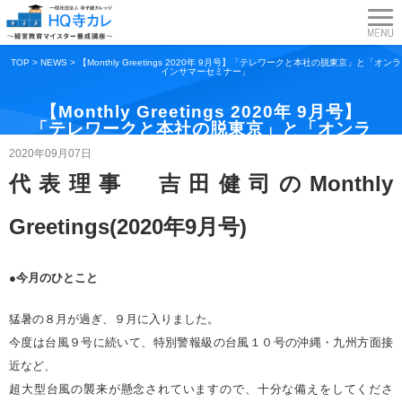
TOP
>
NEWS
>
【Monthly Greetings 2020年 9月号】「テレワークと本社の脱東京」と「オンラ
インサマーセミナー」
【Monthly Greetings 2020年 9月号】
「テレワークと本社の脱東京」と「オンラ
インサマーセミナー」
2020年09月07日
代表理事 吉田健司のMonthly
Greetings(2020年9月号)
●今月のひとこと
猛暑の８月が過ぎ、９月に入りました。
今度は台風９号に続いて、特別警報級の台風１０号の沖縄・九州方面接
近など、
超大型台風の襲来が懸念されていますので、十分な備えをしてくださ