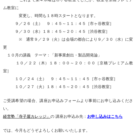
ム教室に
変更し、時間も１８時スタートとなります。
９／２６（土） ９：４５～１１：４５［市ヶ谷教室］
９／３０（水）１８：４５～２０：４５［渋谷教室］
※ 通常９／２９（火）は会場の都合により９／３０（水）に変
更
１０月の講義 テーマ：「新事業創出・製品開発論」
１０／２２（木）１８：００～２０：００［京橋プレミアム教
室］
１０／２４（土） ９：４５～１１：４５［市ヶ谷教室］
１０／２７（火）１８：４５～２０：４５［渋谷教室］
ご受講希望の場合、講座お申込みフォームより事前にお申し込みくださ
い。
経営塾「寺子屋カレッジ」
の 講座お申込み先：
お申し込みはこちら
では、今月もどうぞよろしくお願いいたします。