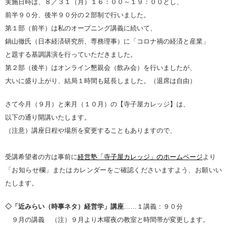
実施日時は、８／３１（月）１６：００～１９：００とし、
前半９０分、後半９０分の２部制で行いました。
第１部（前半）は私のオープニング講義に続いて、
鍋山徹氏（日本経済研究所、専務理事）に「コロナ禍の経済と産業」
と題する基調講演を行っていただきました。
第２部（後半）はオンライン懇親会（飲み会）を行いましたが、
大いに盛り上がり、結局１時間も延長しました。（退席は自由）
さて今月（９月）と来月（１０月）の【寺子屋カレッジ】は、
以下の通り開講いたします。
（注意）講座日程や場所を変更することもありますので、
受講希望者の方は事前に
経営塾「寺子屋カレッジ」のホームページ
より
「お知らせ欄」またはカレンダーをご確認くださいますよう、お願いい
たします。
◇「近みらい（時事ネタ）経営学」講座
……１講義：９０分
９月の講義 （注）９月より木曜夜の教室と時間帯が変更します。