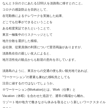
なんと３分の２にあたる1200人を淡路島に移すとのこと。
コロナの感染防止を目的として、
在宅勤務によるテレワークを実施した結果、
どこでも仕事ができるということを
ある程度実証できたということで、
東京一極集中のリスクヘッジとして
地方分散を選択した模様。
会社側、従業員側の利害について賛否両論がありますが、
淡路島在住の親しい友人によると、
地方活性化の観点からも歓迎の意向を示しています。
淡路島のように、東京からの交通の便も良い観光地であれば、
“ワーケーション”の要素も兼ねた移転先としても
注目に値するのではないでしょうか。
※ワーケーション(Workation)とは、Work（仕事）と
Vacation（休暇）を合わせた造語で、通常の職場から離れ、
リゾート地や地方で働きながら休みを取るという新しいワークスタイル