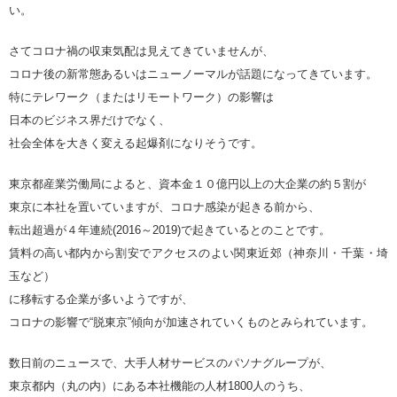
い。
さてコロナ禍の収束気配は見えてきていませんが、
コロナ後の新常態あるいはニューノーマルが話題になってきています。
特にテレワーク（またはリモートワーク）の影響は
日本のビジネス界だけでなく、
社会全体を大きく変える起爆剤になりそうです。
東京都産業労働局によると、資本金１０億円以上の大企業の約５割が
東京に本社を置いていますが、コロナ感染が起きる前から、
転出超過が４年連続(2016～2019)で起きているとのことです。
賃料の高い都内から割安でアクセスのよい関東近郊（神奈川・千葉・埼
玉など）
に移転する企業が多いようですが、
コロナの影響で“脱東京”傾向が加速されていくものとみられています。
数日前のニュースで、大手人材サービスのパソナグループが、
東京都内（丸の内）にある本社機能の人材1800人のうち、