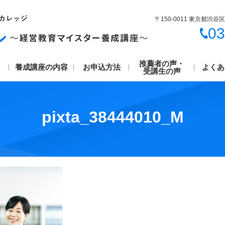
〒150-0011 東京都渋谷区
03
推薦者の声・
養成講座の内容
お申込方法
よくあ
受講生の声
pixta_38444010_M